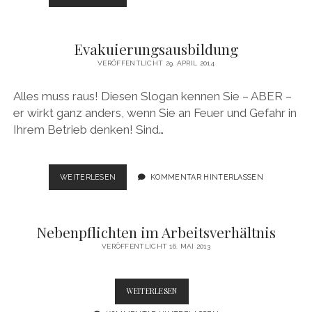
NEUE
ENTSCHEIDUNG
DES
Evakuierungsausbildung
BAG
ZUR
VERÖFFENTLICHT 29. APRIL 2014
VOLLMACHT<BR>„DIE
FORMELL
Alles muss raus! Diesen Slogan kennen Sie – ABER –
UNWIRKSAME
er wirkt ganz anders, wenn Sie an Feuer und Gefahr in
KÜNDIGUNG
VERMEIDEN“
Ihrem Betrieb denken! Sind…
EVAKUIERUNGSAUSBILDUNG
WEITERLESEN
KOMMENTAR HINTERLASSEN
Nebenpflichten im Arbeitsverhältnis
VERÖFFENTLICHT 16. MAI 2013
NEBENPFLICHTEN
WEITERLESEN
IM