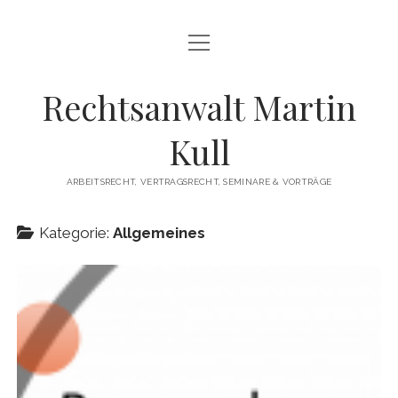
Menü
HOME
öffnen
LEISTUNGEN
Rechtsanwalt Martin
Menü
SEMINARE UND VORTRÄGE
Kull
öffnen
INTERVIEW ZUM THEMA KÜNDIGUNG
DOWNLOADS
ARBEITSRECHT, VERTRAGSRECHT, SEMINARE & VORTRÄGE
Menü
KONTAKT
öffnen
Kategorie:
Allgemeines
DATENSCHUTZERKLÄRUNG
IMPRESSUM