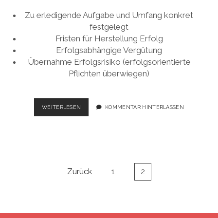
Zu erledigende Aufgabe und Umfang konkret
festgelegt
Fristen für Herstellung Erfolg
Erfolgsabhängige Vergütung
Übernahme Erfolgsrisiko (erfolgsorientierte
Pflichten überwiegen)
ABGRENZUNG
WEITERLESEN
KOMMENTAR HINTERLASSEN
VERTRAGSFORMEN
DRITTBEZOGENER
PERSONALEINSATZ
Seitennummerierung
Zurück
1
2
der
Beiträge