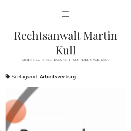
Menü
HOME
öffnen
LEISTUNGEN
Rechtsanwalt Martin
Menü
SEMINARE UND VORTRÄGE
Kull
öffnen
INTERVIEW ZUM THEMA KÜNDIGUNG
DOWNLOADS
ARBEITSRECHT, VERTRAGSRECHT, SEMINARE & VORTRÄGE
Menü
KONTAKT
öffnen
Schlagwort:
Arbeitsvertrag
DATENSCHUTZERKLÄRUNG
IMPRESSUM