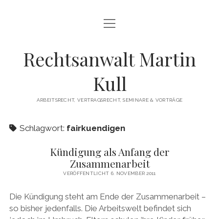
Menü
HOME
öffnen
LEISTUNGEN
Rechtsanwalt Martin
Menü
SEMINARE UND VORTRÄGE
Kull
öffnen
INTERVIEW ZUM THEMA KÜNDIGUNG
DOWNLOADS
ARBEITSRECHT, VERTRAGSRECHT, SEMINARE & VORTRÄGE
Menü
KONTAKT
öffnen
Schlagwort:
fairkuendigen
DATENSCHUTZERKLÄRUNG
IMPRESSUM
Kündigung als Anfang der
Zusammenarbeit
VERÖFFENTLICHT 6. NOVEMBER 2011
Die Kündigung steht am Ende der Zusammenarbeit –
so bisher jedenfalls. Die Arbeitswelt befindet sich