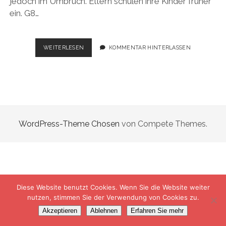
jedoch im Umbruch. Eltern schulen ihre Kinder früher
ein. G8…
KÜNDIGUNG
WEITERLESEN
KOMMENTAR HINTERLASSEN
ALS
ANFANG
DER
ZUSAMMENARBEIT
WordPress-Theme Chosen
von Compete Themes.
Diese Website benutzt Cookies. Wenn Sie die Website weiter
nutzen, stimmen Sie der Verwendung von Cookies zu.
Akzeptieren
Ablehnen
Erfahren Sie mehr