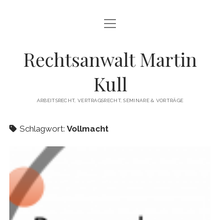
Menü
HOME
öffnen
LEISTUNGEN
Rechtsanwalt Martin
Menü
SEMINARE UND VORTRÄGE
Kull
öffnen
INTERVIEW ZUM THEMA KÜNDIGUNG
DOWNLOADS
ARBEITSRECHT, VERTRAGSRECHT, SEMINARE & VORTRÄGE
Menü
KONTAKT
öffnen
Schlagwort:
Vollmacht
DATENSCHUTZERKLÄRUNG
IMPRESSUM