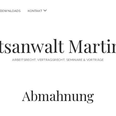
Menü
DOWNLOADS
KONTAKT
n
öffnen
tsanwalt Martin
ARBEITSRECHT, VERTRAGSRECHT, SEMINARE & VORTRÄGE
Abmahnung