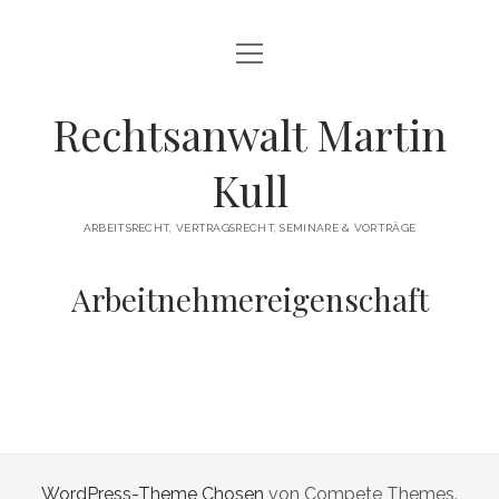
Menü
HOME
öffnen
LEISTUNGEN
Rechtsanwalt Martin
Menü
SEMINARE UND VORTRÄGE
Kull
öffnen
INTERVIEW ZUM THEMA KÜNDIGUNG
DOWNLOADS
ARBEITSRECHT, VERTRAGSRECHT, SEMINARE & VORTRÄGE
Menü
KONTAKT
öffnen
Arbeitnehmereigenschaft
DATENSCHUTZERKLÄRUNG
IMPRESSUM
WordPress-Theme Chosen
von Compete Themes.