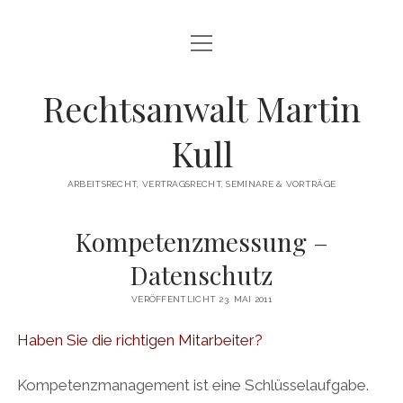
Menü
HOME
öffnen
LEISTUNGEN
Rechtsanwalt Martin
Menü
SEMINARE UND VORTRÄGE
Kull
öffnen
INTERVIEW ZUM THEMA KÜNDIGUNG
DOWNLOADS
ARBEITSRECHT, VERTRAGSRECHT, SEMINARE & VORTRÄGE
Menü
KONTAKT
öffnen
Kompetenzmessung –
DATENSCHUTZERKLÄRUNG
Datenschutz
IMPRESSUM
VERÖFFENTLICHT 23. MAI 2011
Haben Sie die richtigen Mitarbeiter?
Kompetenzmanagement ist eine Schlüsselaufgabe.